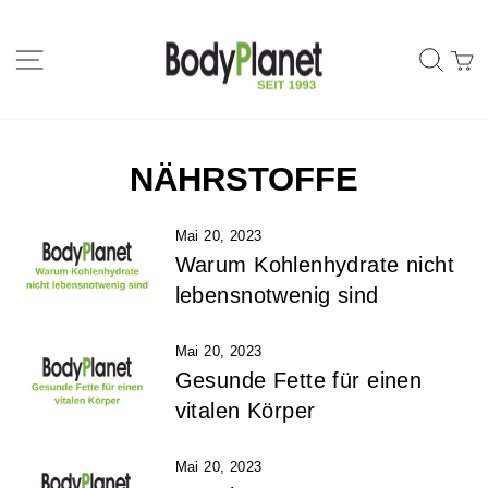
Direkt
zum
SEITENNAVIGATION
SU
Inhalt
EI
NÄHRSTOFFE
Mai 20, 2023
Warum Kohlenhydrate nicht
lebensnotwenig sind
Mai 20, 2023
Gesunde Fette für einen
vitalen Körper
Mai 20, 2023